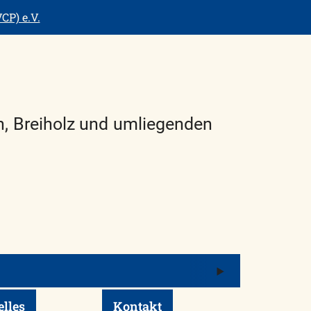
CP) e.V.
n, Breiholz und umliegenden
Menü
öffnen/schli
elles
Kontakt