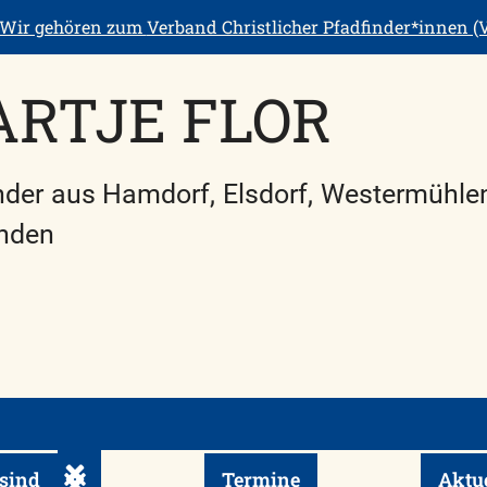
Wir gehören zum
Verband Christlicher Pfadfinder*innen (V
RTJE FLOR
nder aus Hamdorf, Elsdorf, Westermühle
nden
sind
Termine
Aktu
Untermenü ein-/ausklappen